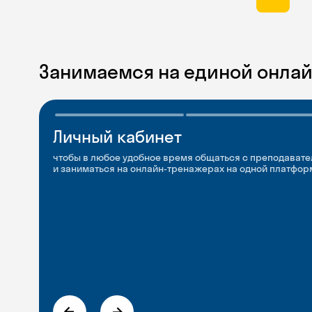
Занимаемся на единой онла
Личный кабинет
Мобильное
Разговорные клубы
приложение
и Talks
чтобы в любое удобное время общаться с преподавате
и заниматься на онлайн-тренажерах на одной платфор
чтобы заниматься и изучать новые слова где и когда у
Групповые занятия для разговорной практики и индив
с преподавателями со всего мира, чтобы общаться на