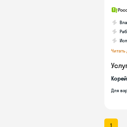
Рос
Вл
Раб
Ис
Читать
Услу
Корей
Для вз
1