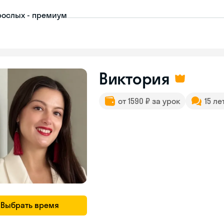
рослых - премиум
Виктория
от 1590 ₽ за урок
15 ле
Выбрать время