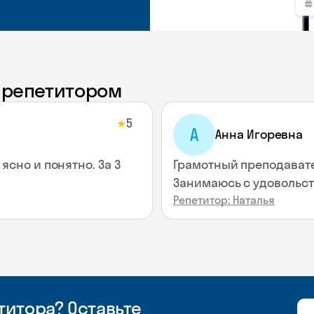
с репетитором
5
★
А
Анна Игоревна
ясно и понятно. За 3
Грамотный преподавате
Занимаюсь с удовольс
Репетитор: Наталья
итора? Оставьте