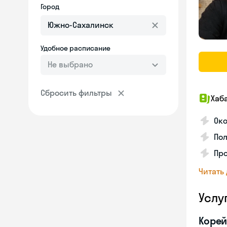
Город
Удобное расписание
Не выбрано
Сбросить фильтры
Хаб
Око
Пол
Про
Читать
Услу
Корей