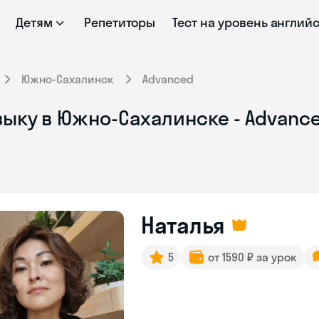
Детям
Репетиторы
Тест на уровень англий
Южно-Сахалинск
Advanced
зыку в Южно-Сахалинске - Advanc
Наталья
5
от 1590 ₽ за урок