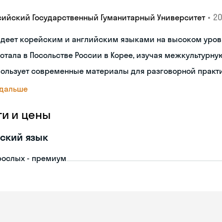
•
20
сийский Государственный Гуманитарный Университет
адеет корейским и английским языками на высоком уров
отала в Посольстве России в Корее, изучая межкультур
пользует современные материалы для разговорной практ
 дальше
ги и цены
ский язык
рослых - премиум