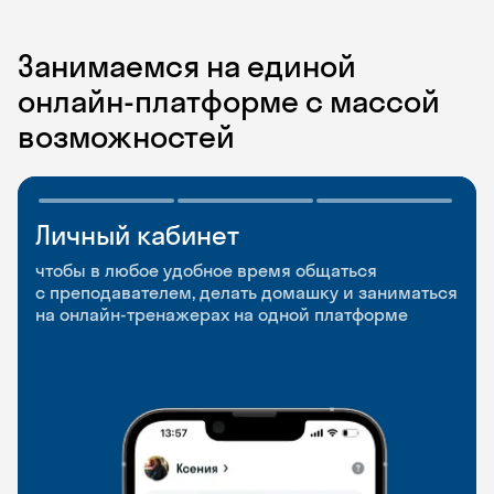
Занимаемся на единой
онлайн-платформе с массой
возможностей
Личный кабинет
Мобильное
Разговорные клубы
приложение
и Talks
чтобы в любое удобное время общаться
с преподавателем, делать домашку и заниматься
чтобы заниматься и изучать новые слова где
Групповые занятия для разговорной практики
на онлайн-тренажерах на одной платформе
и когда удобно
и индивидуальные встречи с преподавателями
со всего мира, чтобы общаться на английском
свободно