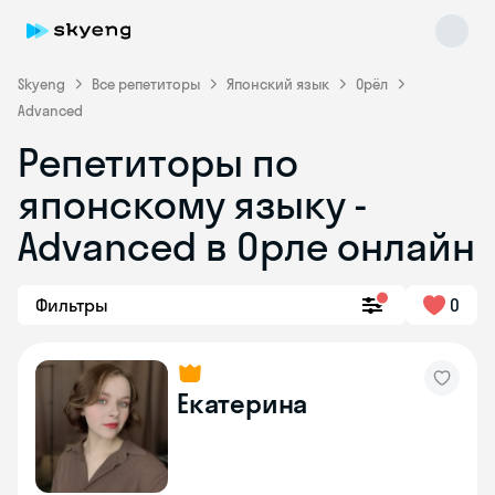
Skyeng
Все репетиторы
Японский язык
Орёл
Advanced
Репетиторы по
Skyeng Chat
online
японскому языку -
Advanced в Орле онлайн
Фильтры
0
Екатерина