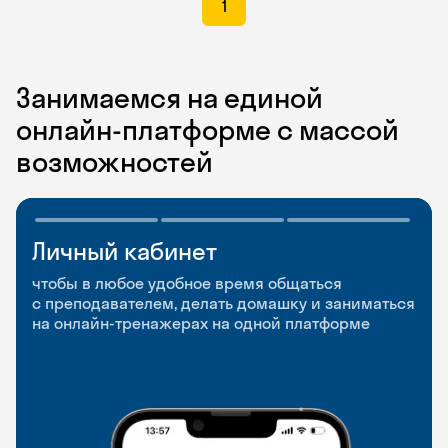
1
Занимаемся на единой
онлайн-платформе с массой
возможностей
Личный кабинет
Мобильное
Разговорные клубы
приложение
и Talks
чтобы в любое удобное время общаться
с преподавателем, делать домашку и заниматься
чтобы заниматься и изучать новые слова где
Групповые занятия для разговорной практики
на онлайн-тренажерах на одной платформе
и когда удобно
и индивидуальные встречи с преподавателями
со всего мира, чтобы общаться на английском
свободно