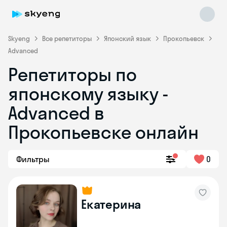
Skyeng
Все репетиторы
Японский язык
Прокопьевск
Advanced
Репетиторы по
Skyeng Chat
online
японскому языку -
Advanced в
Прокопьевске онлайн
Фильтры
0
Екатерина