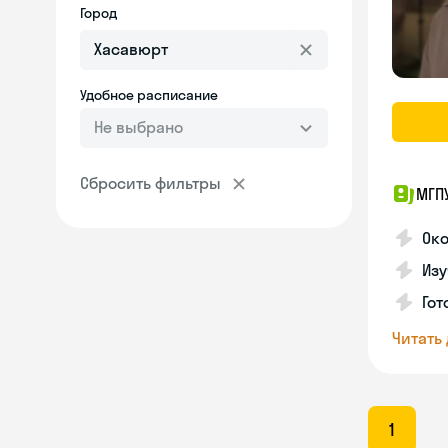
Город
Удобное расписание
Не выбрано
Сбросить фильтры
МГП
Ок
Изу
Гот
Читать
1