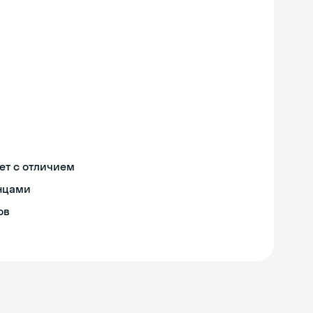
ет с отличием
онцами
ов