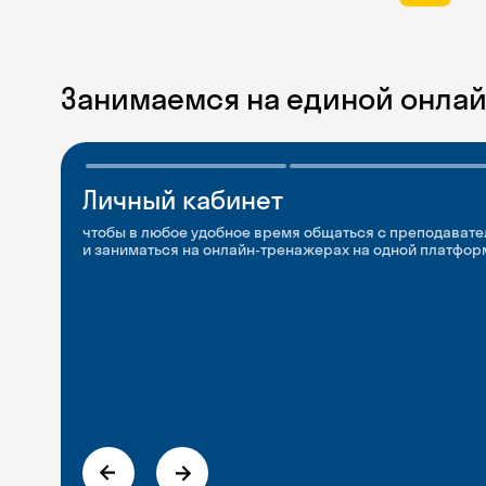
Занимаемся на единой онла
Личный кабинет
Мобильное
Разговорные клубы
приложение
и Talks
чтобы в любое удобное время общаться с преподавате
и заниматься на онлайн-тренажерах на одной платфор
чтобы заниматься и изучать новые слова где и когда у
Групповые занятия для разговорной практики и индив
с преподавателями со всего мира, чтобы общаться на