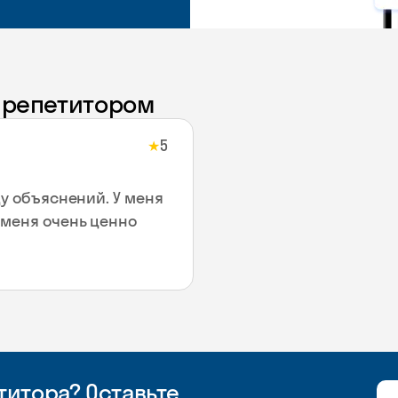
с репетитором
5
★
ду объяснений. У меня
 меня очень ценно
итора? Оставьте