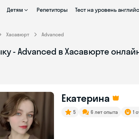
Детям
Репетиторы
Тест на уровень англий
Хасавюрт
Advanced
ку - Advanced в Хасавюрте онлай
Екатерина
5
6 лет опыта
1 