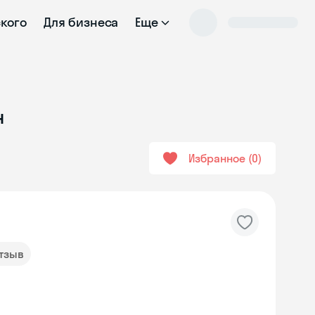
ского
Для бизнеса
Еще
н
Избранное
0
отзыв