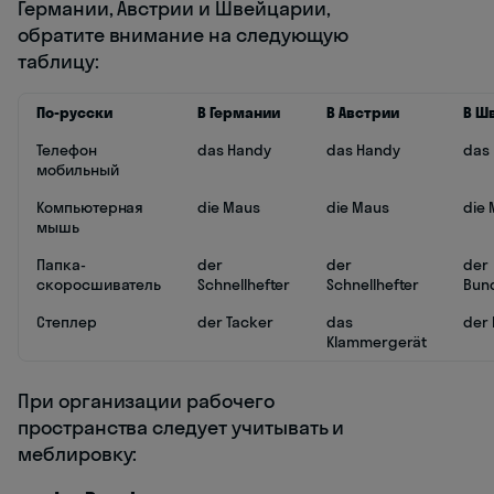
Германии, Австрии и Швейцарии,
обратите внимание на следующую
таблицу:
По-русски
В Германии
В Австрии
В Ш
Телефон
das Handy
das Handy
das 
мобильный
Компьютерная
die Maus
die Maus
die
мышь
Папка-
der
der
der
скоросшиватель
Schnellhefter
Schnellhefter
Bun
Степлер
der Tacker
das
der 
Klammergerät
При организации рабочего
пространства следует учитывать и
меблировку: