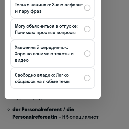
Только начинаю: Знаю алфавит
der Buchhalter / die Buchhalterin
–
и пару фраз
бухгалтер
Могу объясниться в отпуске:
der Kundenbetreuer / die
Понимаю простые вопросы
Kundenbetreuerin
– менеджер по
работе с клиентами
Уверенный середнячок:
Хорошо понимаю тексты и
der Projektmanager / die
видео
Projektmanagerin
– проектный
менеджер
Свободно владею: Легко
общаюсь на любые темы
der Vertriebsmitarbeiter / die
Vertriebsmitarbeiterin
– сотрудник
отдела продаж
der Personalreferent / die
Personalreferentin
– HR-специалист