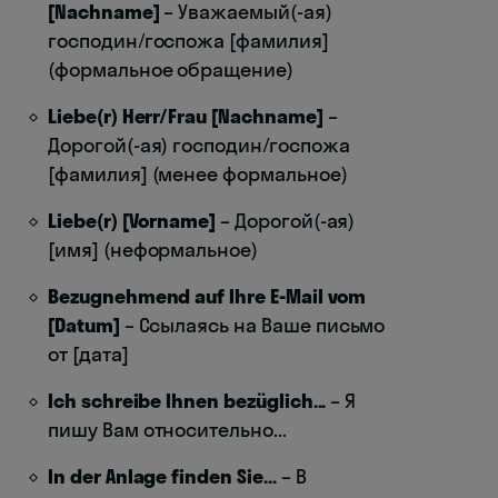
[Nachname]
– Уважаемый(-ая)
господин/госпожа [фамилия]
(формальное обращение)
Liebe(r) Herr/Frau [Nachname]
–
Дорогой(-ая) господин/госпожа
[фамилия] (менее формальное)
Liebe(r) [Vorname]
– Дорогой(-ая)
[имя] (неформальное)
Bezugnehmend auf Ihre E-Mail vom
[Datum]
– Ссылаясь на Ваше письмо
от [дата]
Ich schreibe Ihnen bezüglich...
– Я
пишу Вам относительно...
In der Anlage finden Sie...
– В