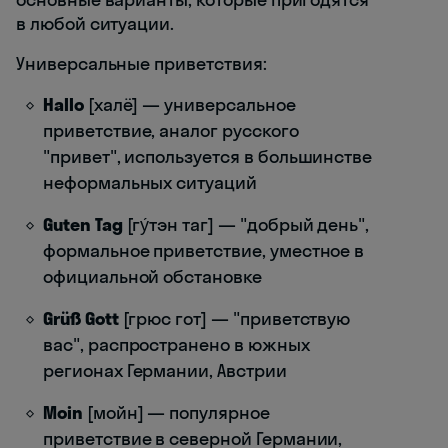
в любой ситуации.
Универсальные приветствия:
Hallo
[халё] — универсальное
приветствие, аналог русского
"привет", используется в большинстве
неформальных ситуаций
Guten Tag
[гу́тэн таг] — "добрый день",
формальное приветствие, уместное в
официальной обстановке
Grüß Gott
[грюс гот] — "приветствую
вас", распространено в южных
регионах Германии, Австрии
Moin
[мойн] — популярное
приветствие в северной Германии,