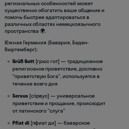
региональных особенностей может
существенно обогатить ваше общение и
помочь быстрее адаптироваться в
различных областях немецкоязычного
пространства 🌍.
Южная Германия (Бавария, Баден-
Вюртемберг):
Grüß Gott
[грюс гот] — традиционное
религиозное приветствие, дословно
"приветствую Бога", используется в
течение всего дня
Servus
[сэ́рвус] — универсальное
приветствие и прощание, происходит
от латинского "слуга"
Pfiat di
[пфиат ди] — баварское