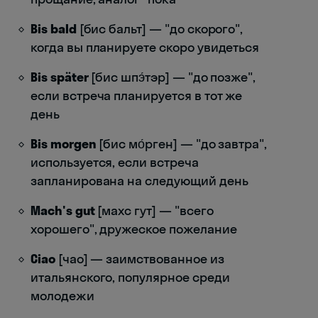
Bis bald
[бис бальт] — "до скорого",
когда вы планируете скоро увидеться
Bis später
[бис шпэ́тэр] — "до позже",
если встреча планируется в тот же
день
Bis morgen
[бис мо́рген] — "до завтра",
используется, если встреча
запланирована на следующий день
Mach's gut
[махс гут] — "всего
хорошего", дружеское пожелание
Ciao
[чао] — заимствованное из
итальянского, популярное среди
молодежи