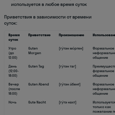
используется в любое время суток
Приветствия в зависимости от времени
суток:
Время
Приветствие
Произношение
Использован
суток
Утро
Guten
[гу́тэн мо́рген]
Формальное 
(до
Morgen
неформальн
12:00)
общение
День
Guten Tag
[гу́тэн таг]
Преимущест
(12:00-
формальное
18:00)
общение
Вечер
Guten Abend
[гу́тэн а́бент]
Формальное 
(после
неформальн
18:00)
общение
Ночь
Gute Nacht
[гу́тэ нахт]
Используетс
только как
пожелание п