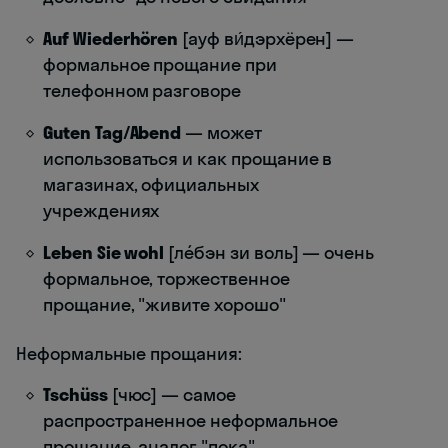
Auf Wiederhören
[ауф ви́дэрхёрен] —
формальное прощание при
телефонном разговоре
Guten Tag/Abend
— может
использоваться и как прощание в
магазинах, официальных
учреждениях
Leben Sie wohl
[лéбэн зи воль] — очень
формальное, торжественное
прощание, "живите хорошо"
Неформальные прощания:
Tschüss
[чюс] — самое
распространенное неформальное
прощание, аналог "пока"