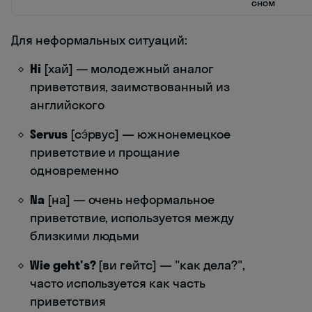
сном
Для неформальных ситуаций:
Hi
[хай] — молодежный аналог
приветствия, заимствованный из
английского
Servus
[сэ́рвус] — южнонемецкое
приветствие и прощание
одновременно
Na
[на] — очень неформальное
приветствие, используется между
близкими людьми
Wie geht's?
[ви гейтс] — "как дела?",
часто используется как часть
приветствия