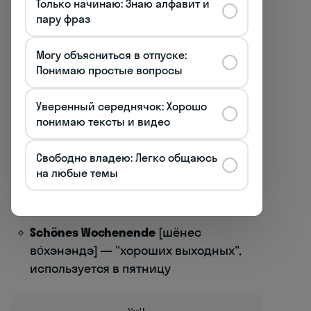
Только начинаю: Знаю алфавит и
"хорошего дня", пожелание после
пару фраз
прощания
Alles Gute
[алес гу́тэ] — "всего
Могу объясниться в отпуске:
Понимаю простые вопросы
хорошего", универсальное пожелание
Pass auf dich auf
[пасс ауф дих ауф] —
Уверенный середнячок: Хорошо
"береги себя", говорится близким
понимаю тексты и видео
людям
Свободно владею: Легко общаюсь
Wir sehen uns
[вир зéен унс] —
на любые темы
"увидимся", предполагает скорую
встречу
Schönes Wochenende
[шёнес
во́хэнэндэ] — "хороших выходных",
используется в пятницу