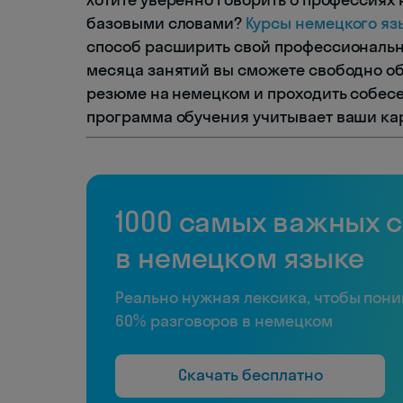
базовыми словами?
Курсы немецкого яз
способ расширить свой профессиональн
месяца занятий вы сможете свободно об
резюме на немецком и проходить собес
программа обучения учитывает ваши ка
1000 самых важных 
в немецком языке
Реально нужная лексика, чтобы пон
60% разговоров в немецком
Скачать бесплатно