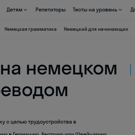
Детям
Репетиторы
Тесты на уровень
Д
Немецкая грамматика
Немецкий для начинающих
 на немецком
реводом
у с целью трудоустройства в
ию в Германию, Австрию или Швейцарию