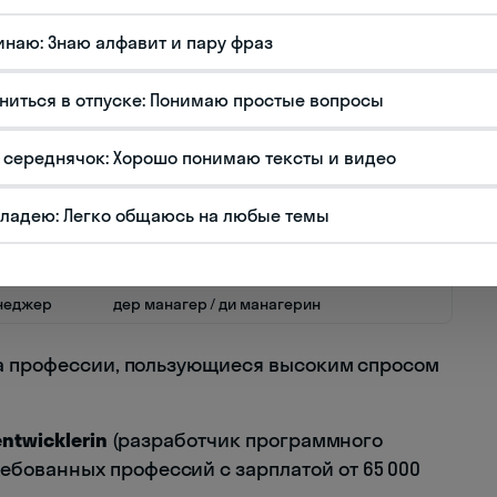
ревод
Произношение
ач
дер арцт / ди эрцтин
инаю: Знаю алфавит и пару фраз
тель
дер лерер / ди лерерин
ниться в отпуске: Понимаю простые вопросы
женер
дер инженёр / ди инженёрин
вар
дер кох / ди кёхин
 середнячок: Хорошо понимаю тексты и видео
реводчик
дер юберзетцер / ди юберзетцерин
владею: Легко общаюсь на любые темы
ограммист
дер программирер / ди программирерин
одавец
дер феркойфер / ди феркойферин
неджер
дер манагер / ди манагерин
на профессии, пользующиеся высоким спросом
entwicklerin
(разработчик программного
ебованных профессий с зарплатой от 65 000