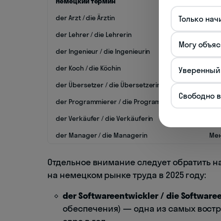
Немецкий термин
Пе
der Arzt / die Ärztin
Вр
Только нач
der Lehrer / die Lehrerin
Учи
Могу объяс
der Ingenieur / die Ingenieurin
Ин
der Koch / die Köchin
По
Уверенный
der Übersetzer / die Übersetzerin
Пе
Свободно 
der Programmierer / die Programmiererin
Пр
der Verkäufer / die Verkäuferin
Пр
der Manager / die Managerin
Ме
Отдельное внимание следует обратить 
на немецком рынке труда в 2025 году:
der Softwareentwickler / die Software
обеспечения) — одна из самых востр