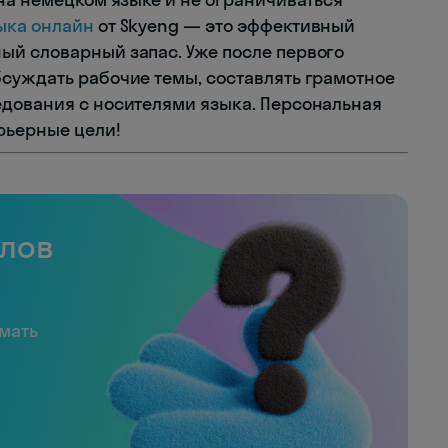
ыка онлайн
от Skyeng — это эффективный
ый словарный запас. Уже после первого
суждать рабочие темы, составлять грамотное
едования с носителями языка. Персональная
рьерные цели!
слов
имать