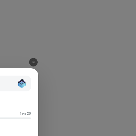
✕
1 из 20