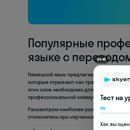
Популярные профе
языке с переводо
04:41
Немецкий язык предлагает богатый спек
которые отражают как традиционные, та
этих слов необходимо для повседневног
Тест на 
профессиональной коммуникации.
Рассмотрим наиболее распространенные
0%
столкнетесь при изучении немецкого яз
Как вы оцен