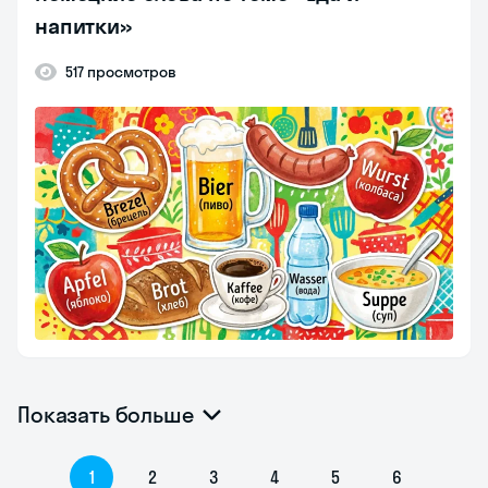
напитки»
517 просмотров
Показать больше
1
2
3
4
5
6