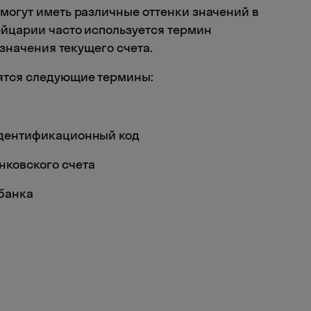
 могут иметь различные оттенки значений в
ейцарии часто используется термин
означения текущего счета.
бятся следующие термины:
дентификационный код
ковского счета
банка