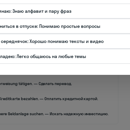
 использования
инаю: Знаю алфавит и пару фраз
s zur Bank gehen. — Мне нужно пойти в банк.
ниться в отпуске: Понимаю простые вопросы
okonto bei der Deutschen Bank eröffnen. — Открыть
ый счет в Немецком банке.
 середнячок: Хорошо понимаю тексты и видео
f das Sparkonto einzahlen. — Вносить деньги на
тельный счет.
владею: Легко общаюсь на любые темы
redit aufnehmen. — Взять кредит.
ssatz beträgt 2,5%. — Процентная ставка составляет 2,5%.
erweisung tätigen. — Сделать перевод.
 Kreditkarte bezahlen. — Оплатить кредитной картой.
chere Geldanlage suchen. — Искать надежную инвестицию.