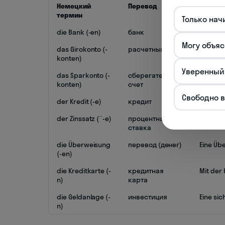
Немецкий
Перевод
Пример
термин
Только нач
die Bank (-en)
банк
Ich mus
Могу объяс
das Girokonto (-
расчетный счет
Ein Gir
konten)
расчетн
Уверенный
das Sparkonto (-
сберегательный
Geld au
konten)
счет
сберега
Свободно 
der Kredit (-e)
кредит
Einen K
der Zinssatz (¨-e)
процентная
Der Zin
ставка
die Überweisung
перевод (денег)
Eine Üb
(-en)
die Kreditkarte (-
кредитная
Mit der
n)
карта
die Geldanlage (-
инвестиция
Eine si
n)