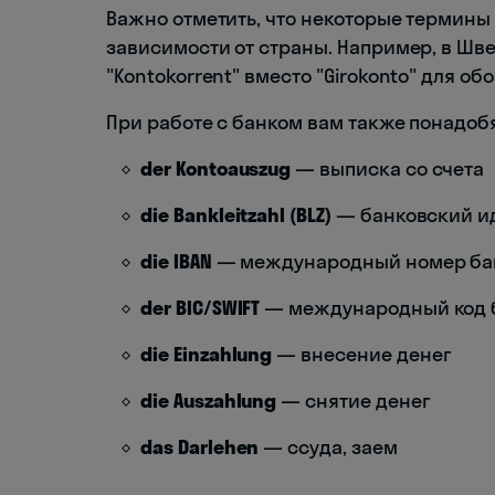
Важно отметить, что некоторые термины
зависимости от страны. Например, в Шв
"Kontokorrent" вместо "Girokonto" для об
При работе с банком вам также понадо
der Kontoauszug
— выписка со счета
die Bankleitzahl (BLZ)
— банковский и
die IBAN
— международный номер бан
der BIC/SWIFT
— международный код 
die Einzahlung
— внесение денег
die Auszahlung
— снятие денег
das Darlehen
— ссуда, заем