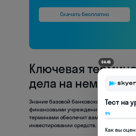
Скачать бесплатно
04:45
Ключевая термино
дела на немецком
Тест на 
Знание базовой банковской терминолог
финансовыми учреждениями Германии, 
0%
терминами обеспечит вам уверенность п
инвестировании средств.
Как вы оцен