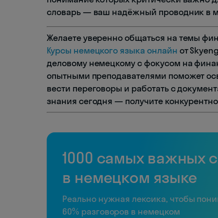
словарь — ваш надёжный проводник в м
Желаете уверенно общаться на темы фин
Курсы немецкого языка онлайн
от Skyen
деловому немецкому с фокусом на фина
опытными преподавателями поможет осв
вести переговоры и работать с документ
знания сегодня — получите конкурентно
1000 самых важных 
в немецком языке
Реально нужная лексика, чтобы пон
60% разговоров в немецком