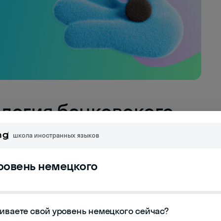
логия банковского
 языке
школа иностранных языков
уровень немецкого
ии необходимо для взаимодействия с
Австрии и Швейцарии. Владение этими
ри открытии счета, оформлении кредита или
иваете свой уровень немецкого сейчас?