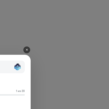
✕
1 из 20