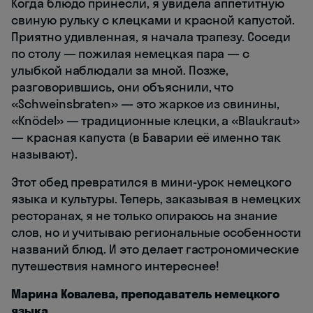
Когда блюдо принесли, я увидела аппетитную
свиную рульку с клецками и красной капустой.
Приятно удивленная, я начала трапезу. Соседи
по столу — пожилая немецкая пара — с
улыбкой наблюдали за мной. Позже,
разговорившись, они объяснили, что
«Schweinsbraten» — это жаркое из свинины,
«Knödel» — традиционные клецки, а «Blaukraut»
— красная капуста (в Баварии её именно так
называют).
Этот обед превратился в мини-урок немецкого
языка и культуры. Теперь, заказывая в немецких
ресторанах, я не только опираюсь на знание
слов, но и учитываю региональные особенности
названий блюд. И это делает гастрономические
путешествия намного интереснее!
Марина Ковалева, преподаватель немецкого
языка