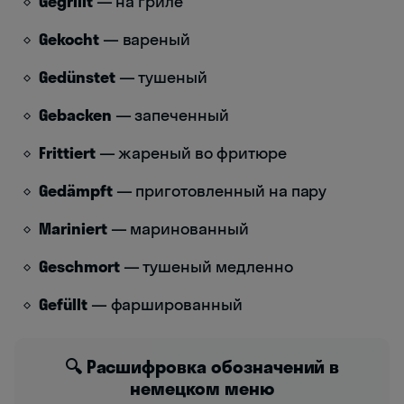
Gegrillt
— на гриле
Gekocht
— вареный
Gedünstet
— тушеный
Gebacken
— запеченный
Frittiert
— жареный во фритюре
Gedämpft
— приготовленный на пару
Mariniert
— маринованный
Geschmort
— тушеный медленно
Gefüllt
— фаршированный
🔍 Расшифровка обозначений в
немецком меню