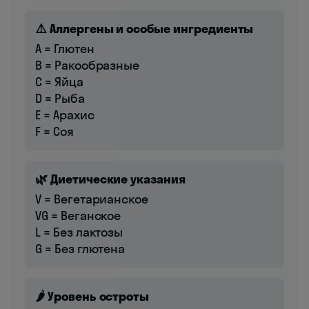
⚠️ Аллергены и особые ингредиенты
A = Глютен
B = Ракообразные
C = Яйца
D = Рыба
E = Арахис
F = Соя
🌿 Диетические указания
V = Вегетарианское
VG = Веганское
L = Без лактозы
G = Без глютена
🌶️ Уровень остроты