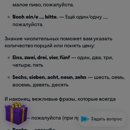
малое пиво, пожалуйста.
Noch ein/e ..., bitte.
— Ещё один/одну ...,
пожалуйста.
Знание числительных поможет вам указать
количество порций или понять цену:
Eins, zwei, drei, vier, fünf
— один, два, три,
четыре, пять
Sechs, sieben, acht, neun, zehn
— шесть, семь,
восемь, девять, десять
И наконец, вежливые фразы, которые всегда
ценятся:
Bitte
— пожалуйста (при просьбе)
Задать вопрос
Danke
— спасибо