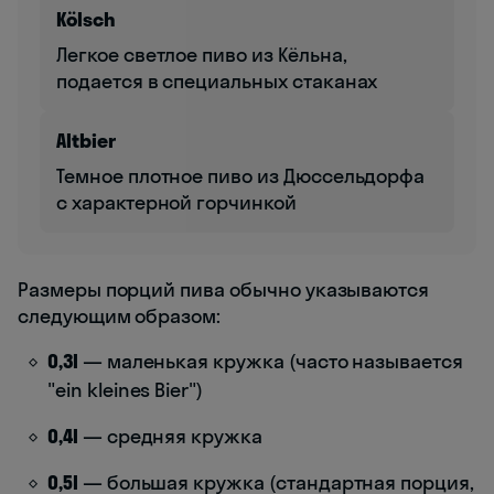
Kölsch
Легкое светлое пиво из Кёльна,
подается в специальных стаканах
Altbier
Темное плотное пиво из Дюссельдорфа
с характерной горчинкой
Размеры порций пива обычно указываются
следующим образом:
0,3l
— маленькая кружка (часто называется
"ein kleines Bier")
0,4l
— средняя кружка
0,5l
— большая кружка (стандартная порция,