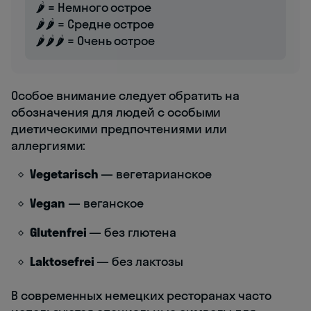
🌶️ = Немного острое
🌶️🌶️ = Средне острое
🌶️🌶️🌶️ = Очень острое
Особое внимание следует обратить на
обозначения для людей с особыми
диетическими предпочтениями или
аллергиями:
Vegetarisch
— вегетарианское
Vegan
— веганское
Glutenfrei
— без глютена
Laktosefrei
— без лактозы
В современных немецких ресторанах часто