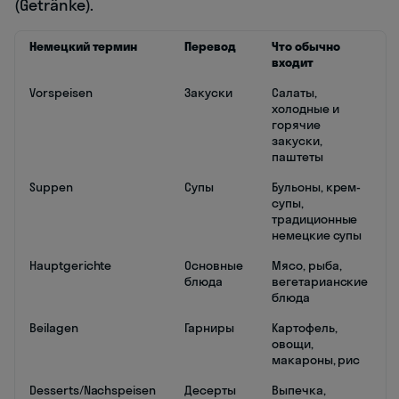
(Getränke).
Немецкий термин
Перевод
Что обычно
входит
Vorspeisen
Закуски
Салаты,
холодные и
горячие
закуски,
паштеты
Suppen
Супы
Бульоны, крем-
супы,
традиционные
немецкие супы
Hauptgerichte
Основные
Мясо, рыба,
блюда
вегетарианские
блюда
Beilagen
Гарниры
Картофель,
овощи,
макароны, рис
Desserts/Nachspeisen
Десерты
Выпечка,