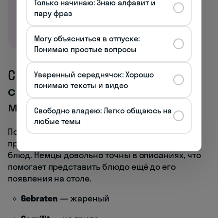
Только начинаю: Знаю алфавит и
пару фраз
Могу объясниться в отпуске:
Понимаю простые вопросы
Способы приготовления и
Уверенный середнячок: Хорошо
понимаю тексты и видео
специальные обозначения в
меню
Свободно владею: Легко общаюсь на
любые темы
Понимание терминов, описывающих способы
приготовления, значительно облегчает выбор
блюд. Немцы довольно точны в описаниях, что
помогает представить блюдо ещё до его
появления на столе.
Gebraten
— жареный