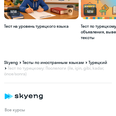
NEW
NEW
Тест на уровень турецкого языка
Тест по турецкому
объявления, выве
тексты
Skyeng
Тесты по иностранным языкам
Турецкий
Тест по турецкому: Послелоги (ile, için, gibi, kadar,
önce/sonra)
Все курсы