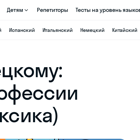
Детям
Репетиторы
Тесты на уровень языко
й
Испанский
Итальянский
Немецкий
Китайский
ецкому:
рофессии
ксика)