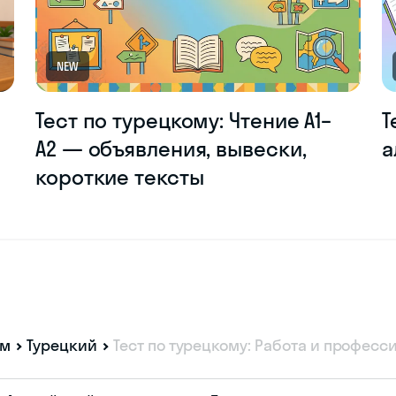
NEW
Тест по турецкому: Чтение A1–
Т
A2 — объявления, вывески,
а
короткие тексты
ам
Турецкий
Тест по турецкому: Работа и професс