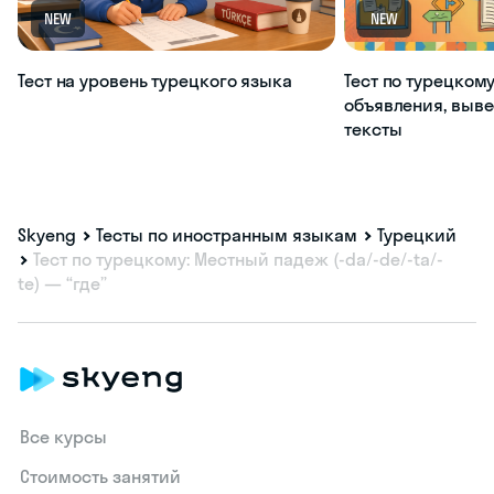
NEW
NEW
Тест на уровень турецкого языка
Тест по турецкому
объявления, выве
тексты
Skyeng
Тесты по иностранным языкам
Турецкий
Тест по турецкому: Местный падеж (-da/-de/-ta/-
te) — “где”
Все курсы
Стоимость занятий