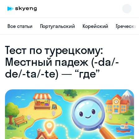
Все статьи
Португальский
Корейский
Гречески
Skyeng Chat
Тест по турецкому:
online
Местный падеж (-da/-
de/-ta/-te) — “где”