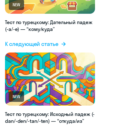
NEW
Тест по турецкому: Дательный падеж
(-a/-e) — “кому/куда”
К следующей статье
NEW
Тест по турецкому: Исходный падеж (-
dan/-den/-tan/-ten) — “откуда/из”