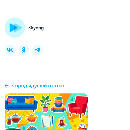
Skyeng
К предыдущей статье