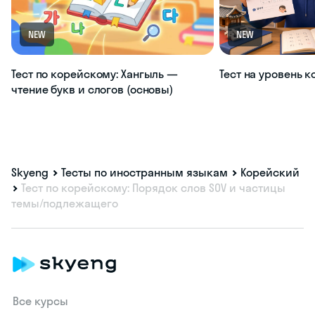
NEW
NEW
Тест по корейскому: Хангыль —
Тест на уровень 
чтение букв и слогов (основы)
Skyeng
Тесты по иностранным языкам
Корейский
Тест по корейскому: Порядок слов SOV и частицы
темы/подлежащего
Все курсы