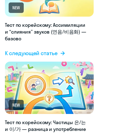
NEW
Тест по корейскому: Ассимиляции
и “слияния” звуков (연음/비음화) —
базово
К следующей статье
NEW
Тест по корейскому: Частицы 은/는
и 이/가 — разница и употребление