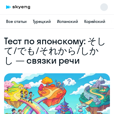
Все статьи
Турецкий
Испанский
Корейский
Н
Skyeng Chat
Тест по японскому: そし
online
て/でも/それから/しか
し — связки речи