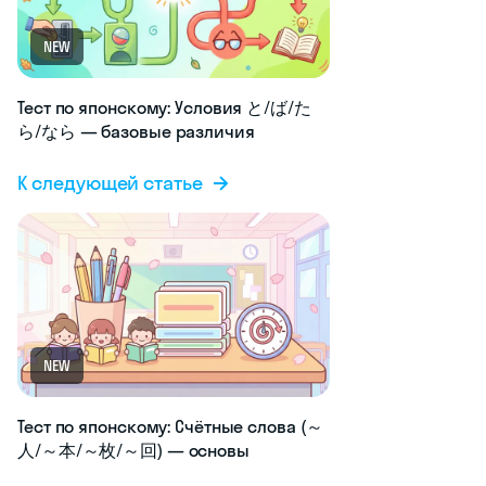
NEW
Тест по японскому: Условия と/ば/た
ら/なら — базовые различия
К следующей статье
NEW
Тест по японскому: Счётные слова (～
人/～本/～枚/～回) — основы