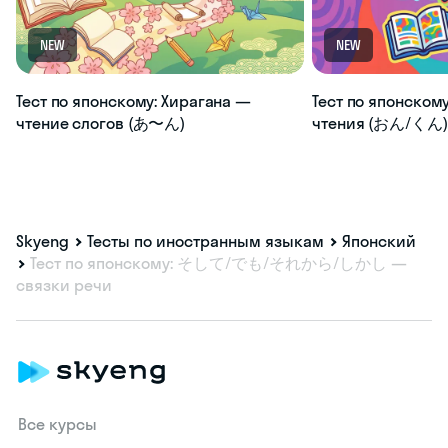
NEW
NEW
Тест по японскому: Хирагана —
Тест по японскому
чтение слогов (あ〜ん)
чтения (おん/くん) 
Skyeng
Тесты по иностранным языкам
Японский
Тест по японскому: そして/でも/それから/しかし —
связки речи
Все курсы