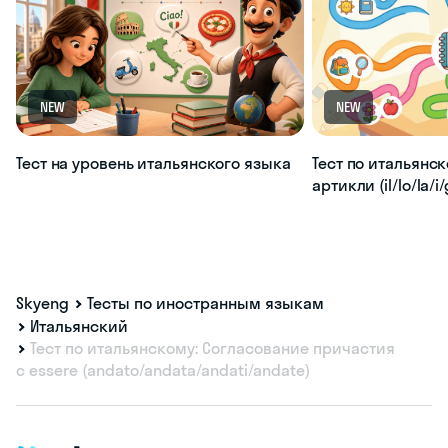
NEW
NEW
Тест на уровень итальянского языка
Тест по итальянс
артикли (il/lo/la/i/g
Skyeng
Тесты по иностранным языкам
Итальянский
Тест по итальянскому: Согласование причастия
с essere (andato/andata/andati/andate)