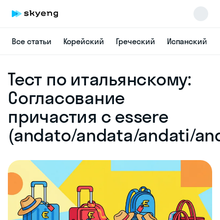
Все статьи
Корейский
Греческий
Испанский
Тест по итальянскому:
Skyeng Chat
online
Согласование
причастия с essere
(andato/andata/andati/an