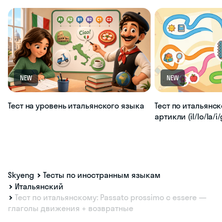
NEW
NEW
Тест на уровень итальянского языка
Тест по итальянс
артикли (il/lo/la/i/g
Skyeng
Тесты по иностранным языкам
Итальянский
Тест по итальянскому: Passato prossimo с essere —
глаголы движения + возвратные