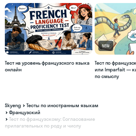
1.5K
NEW
Тест на уровень французского языка
Тест по французс
онлайн
или Imparfait — 
по смыслу
Skyeng
Тесты по иностранным языкам
Французский
Тест по французскому: Согласование
прилагательных по роду и числу