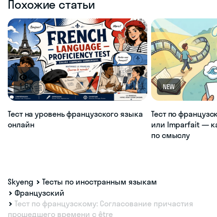
Похожие статьи
1.6K
NEW
Тест на уровень французского языка
Тест по французс
онлайн
или Imparfait — 
по смыслу
Skyeng
Тесты по иностранным языкам
Французский
Тест по французскому: Согласование причастия
прошедшего времени с être