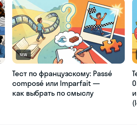
NEW
Тест по французскому: Passé
Т
composé или Imparfait —
О
как выбрать по смыслу
и
(