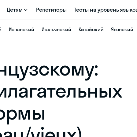
Детям
Репетиторы
Тесты на уровень языко
й
Испанский
Итальянский
Китайский
Японский
анцузскому:
илагательных
формы
au/vieux)