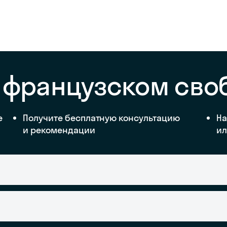
а французском сво
е
Получите бесплатную консультацию
На
и рекомендации
ил