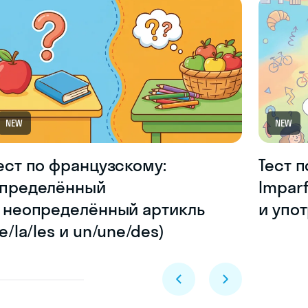
NEW
NEW
ест по французскому:
Тест 
пределённый
Impar
 неопределённый артикль
и упо
le/la/les и un/une/des)
Skyeng Chat
online