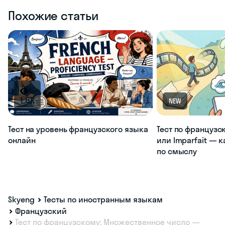
Похожие статьи
1.6K
NEW
Тест на уровень французского языка
Тест по французс
онлайн
или Imparfait — 
по смыслу
Skyeng
Тесты по иностранным языкам
Французский
Тест по французскому: Множественное число —