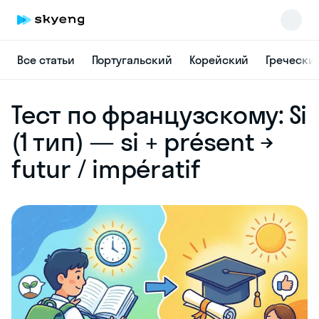
Все статьи
Португальский
Корейский
Гречески
Skyeng Chat
Тест по французскому: Si
online
(1 тип) — si + présent →
futur / impératif