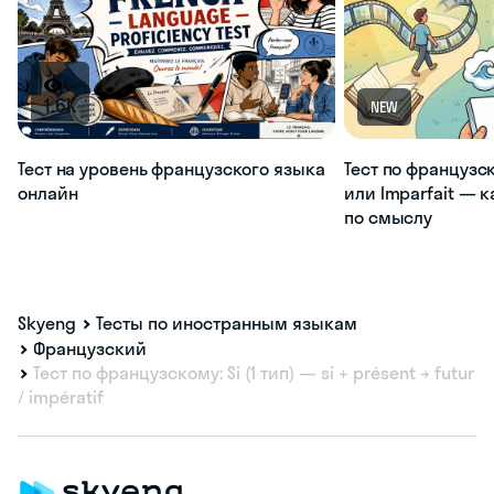
1.6K
NEW
Тест на уровень французского языка
Тест по французс
онлайн
или Imparfait — 
по смыслу
Skyeng
Тесты по иностранным языкам
Французский
Тест по французскому: Si (1 тип) — si + présent → futur
/ impératif