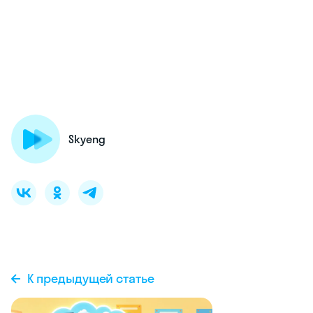
Skyeng
К предыдущей статье