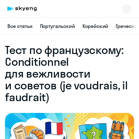
Все статьи
Португальский
Корейский
Гречески
Skyeng Chat
Тест по французскому:
online
Conditionnel
для вежливости
и советов (je voudrais, il
faudrait)