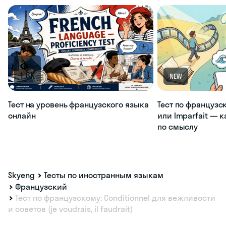
1.6K
NEW
Тест на уровень французского языка
Тест по французс
онлайн
или Imparfait — 
по смыслу
Skyeng
Тесты по иностранным языкам
Французский
Тест по французскому: Conditionnel для вежливости
и советов (je voudrais, il faudrait)