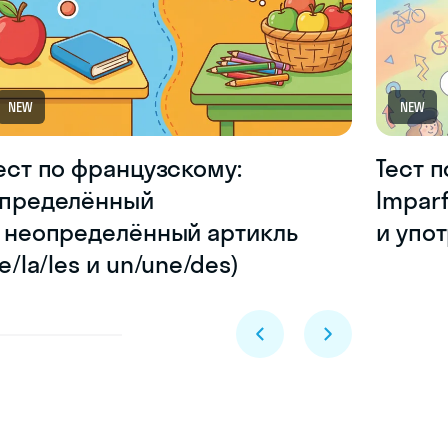
NEW
NEW
ест по французскому:
Тест 
пределённый
Impar
 неопределённый артикль
и упо
le/la/les и un/une/des)
Skyeng Chat
online