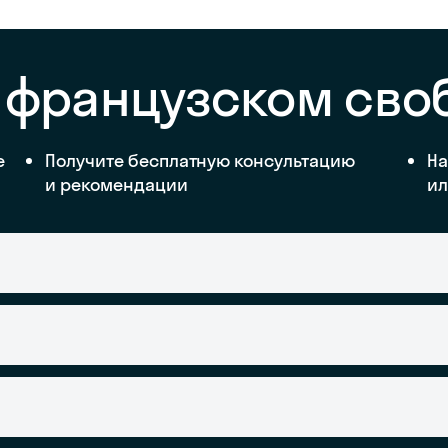
а французском сво
е
Получите бесплатную консультацию
На
и рекомендации
ил