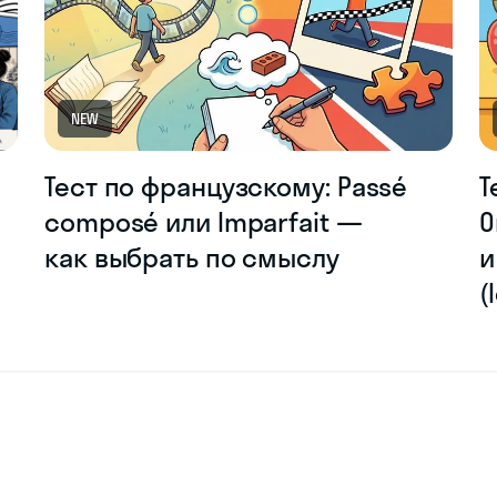
NEW
Тест по французскому: Passé
Т
composé или Imparfait —
О
как выбрать по смыслу
и
(