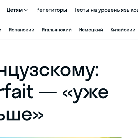
Детям
Репетиторы
Тесты на уровень языко
й
Испанский
Итальянский
Немецкий
Китайский
анцузскому:
rfait — «уже
ньше»