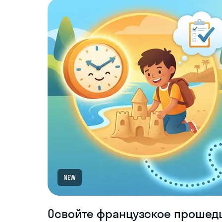
NEW
Освойте французское прошедш