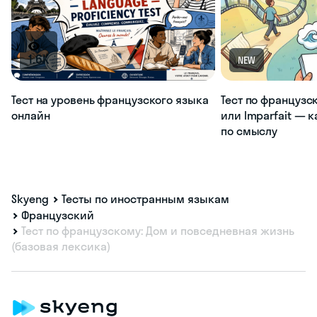
1.6K
NEW
Тест на уровень французского языка
Тест по французс
онлайн
или Imparfait — 
по смыслу
Skyeng
Тесты по иностранным языкам
Французский
Тест по французскому: Дом и повседневная жизнь
(базовая лексика)