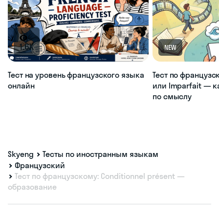
1.6K
NEW
Тест на уровень французского языка
Тест по французс
онлайн
или Imparfait — 
по смыслу
Skyeng
Тесты по иностранным языкам
Французский
Тест по французскому: Conditionnel présent —
образование