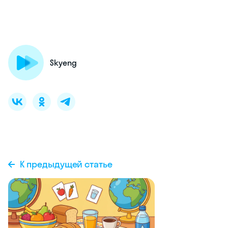
Skyeng
К предыдущей статье