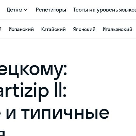
Детям
Репетиторы
Тесты на уровень языко
й
Испанский
Китайский
Японский
Итальянский
ецкому:
tizip II:
 и типичные
я