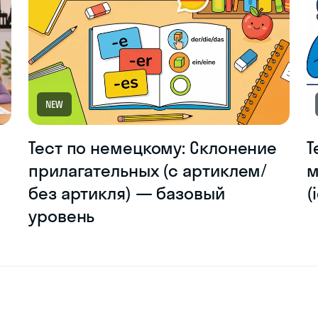
NEW
Тест по немецкому: Склонение
Т
прилагательных (с артиклем/
м
без артикля) — базовый
(
уровень