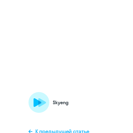
Skyeng
К предыдущей статье