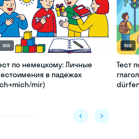
NEW
NEW
ест по немецкому: Личные
Тест 
естоимения в падежах
глагол
ich→mich/mir)
dürfen
Skyeng Chat
online