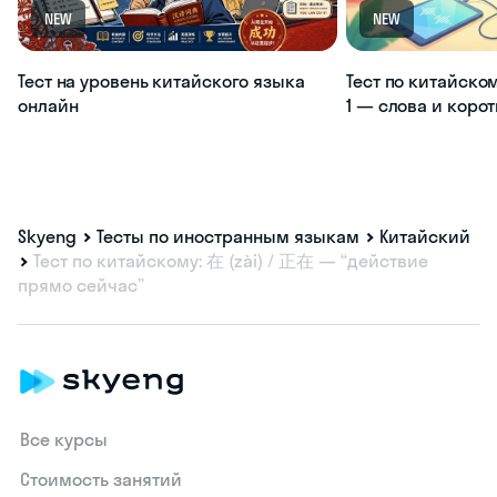
NEW
NEW
Тест на уровень китайского языка
Тест по китайско
онлайн
1 — слова и коро
Skyeng
Тесты по иностранным языкам
Китайский
Тест по китайскому: 在 (zài) / 正在 — “действие
прямо сейчас”
Все курсы
Стоимость занятий