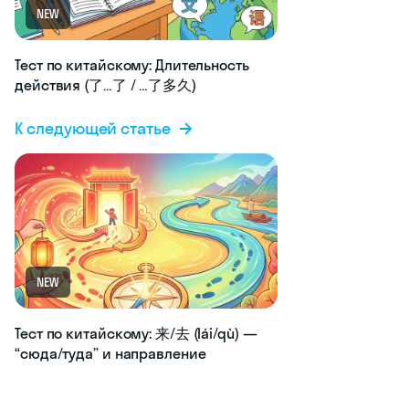
NEW
Тест по китайскому: Длительность
действия (了…了 / …了多久)
К следующей статье
NEW
Тест по китайскому: 来/去 (lái/qù) —
“сюда/туда” и направление