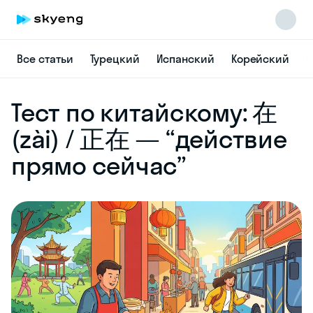
Все статьи
Турецкий
Испанский
Корейский
Н
Skyeng Chat
Тест по китайскому: 在
online
(zài) / 正在 — “действие
прямо сейчас”