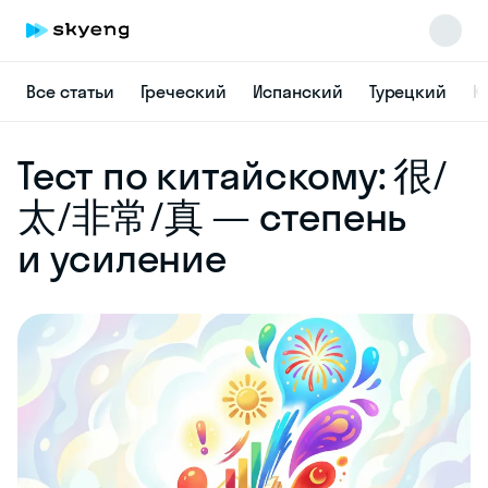
Все статьи
Греческий
Испанский
Турецкий
К
Skyeng Chat
Тест по китайскому: 很/
online
太/非常/真 — степень
и усиление