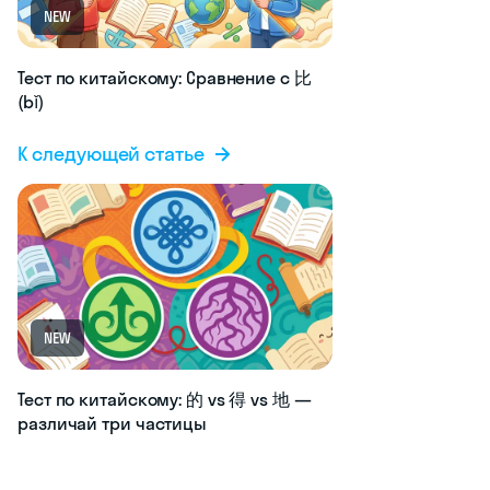
NEW
Тест по китайскому: Сравнение с 比
(bǐ)
К следующей статье
NEW
Тест по китайскому: 的 vs 得 vs 地 —
различай три частицы