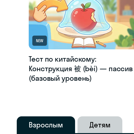
NEW
Тест по китайскому:
Конструкция 被 (bèi) — пассив
(базовый уровень)
Взрослым
Детям