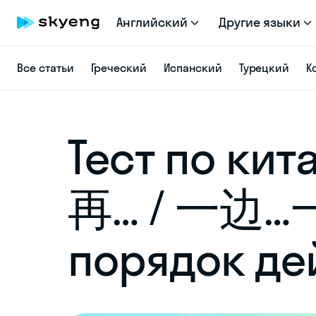
Английский
Другие языки
Все статьи
Греческий
Испанский
Турецкий
К
Тест по кит
再… / 一边…
порядок де