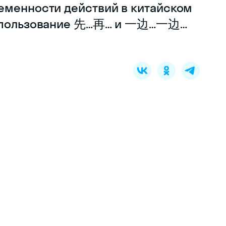
еменности действий в китайском
 использование 先…再… и 一边…一边…