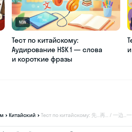
NEW
Тест по китайскому:
Т
Аудирование HSK 1 — слова
и
и короткие фразы
ам
Китайский
Тест по китайскому: 先…再… / 一边…