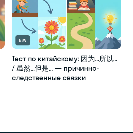
NEW
Тест по китайскому: 因为…所以…
/ 虽然…但是… — причинно-
следственные связки