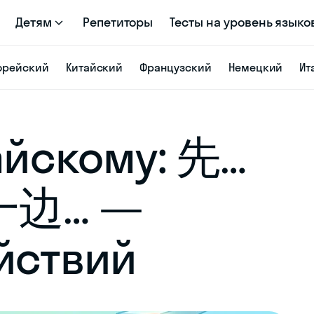
Детям
Репетиторы
Тесты на уровень языко
орейский
Китайский
Французский
Немецкий
Ит
айскому: 先…
一边… —
йствий