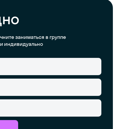
дно
чните заниматься в группе
и индивидуально