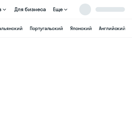
в
Для бизнеса
Еще
альянский
Португальский
Японский
Английский