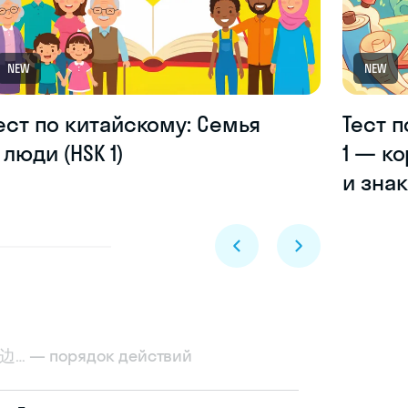
NEW
NEW
ест по китайскому: Семья
Тест п
 люди (HSK 1)
1 — к
и зна
一边… — порядок действий
Skyeng Chat
online