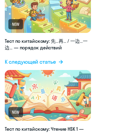
NEW
Тест по китайскому: 先…再… / 一边…一
边… — порядок действий
К следующей статье
NEW
Тест по китайскому: Чтение HSK 1 —