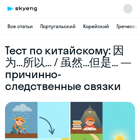
Все статьи
Португальский
Корейский
Гречески
Skyeng Chat
Тест по китайскому: 因
online
为…所以… / 虽然…但是… —
причинно-
следственные связки