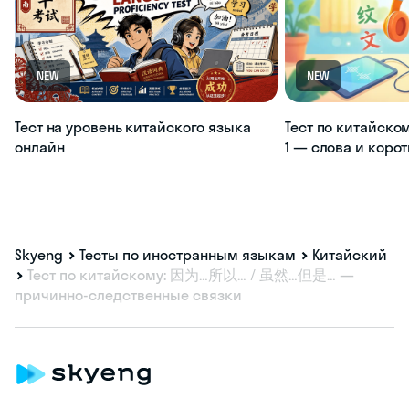
NEW
NEW
Тест на уровень китайского языка
Тест по китайско
онлайн
1 — слова и коро
Skyeng
Тесты по иностранным языкам
Китайский
Тест по китайскому: 因为…所以… / 虽然…但是… —
причинно-следственные связки