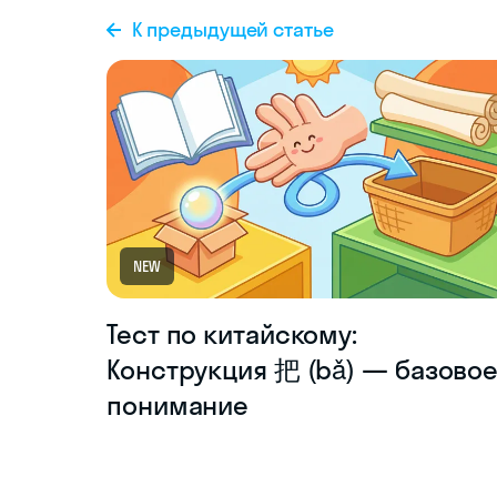
К предыдущей статье
NEW
Тест по китайскому:
Конструкция 把 (bǎ) — базово
понимание