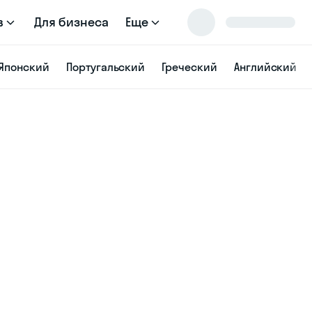
в
Для бизнеса
Еще
Японский
Португальский
Греческий
Английский