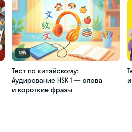
NEW
Тест по китайскому:
Т
Аудирование HSK 1 — слова
и
и короткие фразы