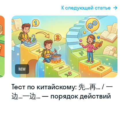
К следующей статье
NEW
Тест по китайскому: 先…再… / 一
е
边…一边… — порядок действий