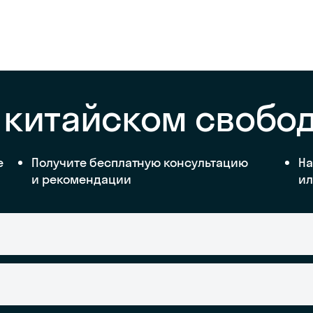
 китайском свобо
е
Получите бесплатную консультацию
На
и рекомендации
ил