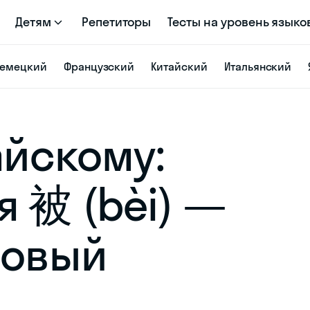
Детям
Репетиторы
Тесты на уровень языко
емецкий
Французский
Китайский
Итальянский
айскому:
я 被 (bèi) —
зовый