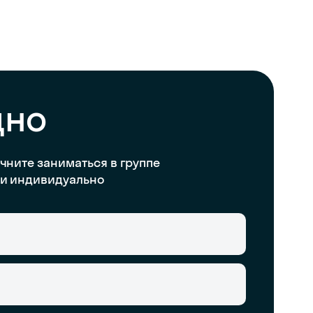
дно
чните заниматься в группе
и индивидуально