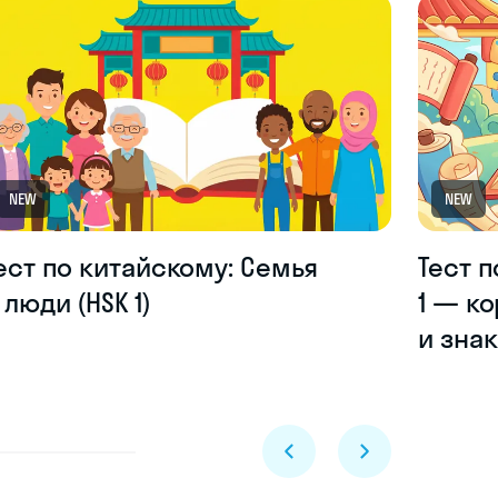
NEW
NEW
ест по китайскому: Семья
Тест п
 люди (HSK 1)
1 — к
и зна
Skyeng Chat
online