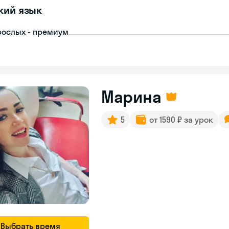
кий язык
рослых - премиум
Марина
5
от 1590 ₽ за урок
Выбрать время