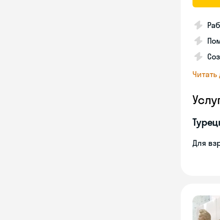
Раб
Пом
Соз
Читать
Услу
Турец
Для вз