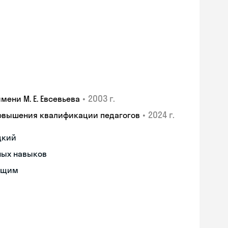
•
2003 г.
ени М. Е. Евсевьева
•
2024 г.
повышения квалификации педагогов
цкий
ных навыков
ющим