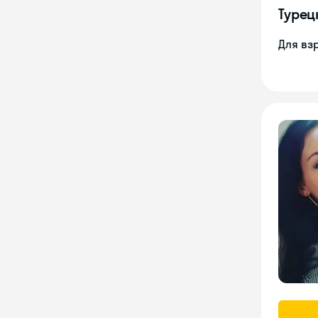
Турец
Для вз