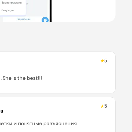
5
★
a. She"s the best!!!
5
★
на
четки и понятные разъяснения