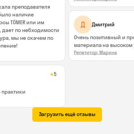
скала преподавателя
 было наличие
урсы TÖMER или им
Д
Дмитрий
Очень позитивный и пр
ура, мы не скачем по
материала на высоком у
 и терпение!
Репетитор: Марина
5
★
о практики
Загрузить ещё отзывы