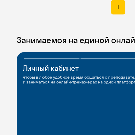
1
Занимаемся на единой онла
Личный кабинет
Мобильное
Разговорные клубы
приложение
и Talks
чтобы в любое удобное время общаться с преподавате
и заниматься на онлайн-тренажерах на одной платфор
чтобы заниматься и изучать новые слова где и когда у
Групповые занятия для разговорной практики и индив
с преподавателями со всего мира, чтобы общаться на