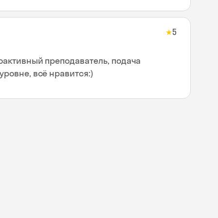
5
★
оактивный преподаватель, подача
ровне, всё нравится:)
Skyeng Chat
online