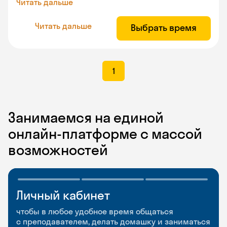
Читать дальше
Читать дальше
Выбрать время
1
Занимаемся на единой
онлайн-платформе с массой
возможностей
Личный кабинет
Мобильное
Разговорные клубы
приложение
и Talks
чтобы в любое удобное время общаться
с преподавателем, делать домашку и заниматься
чтобы заниматься и изучать новые слова где
Групповые занятия для разговорной практики