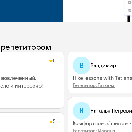
с репетитором
5
★
В
Владимир
 вовлеченный,
I like lessons with Tatian
ело и интересно!
Репетитор: Татьяна
Н
Наталья Петров
5
★
Комфортное общение, 
Репетитор: Марина