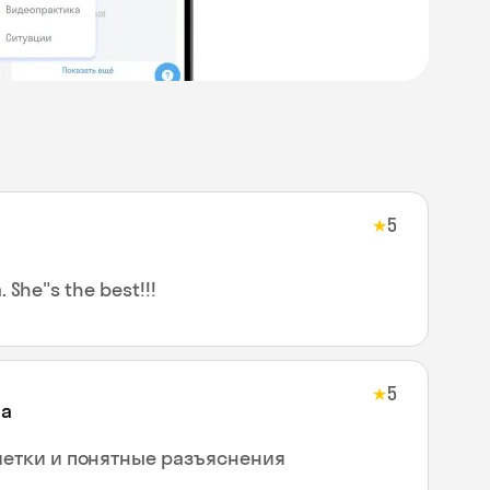
5
★
a. She"s the best!!!
5
★
на
четки и понятные разъяснения