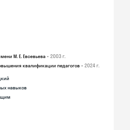
•
2003 г.
ени М. Е. Евсевьева
•
2024 г.
повышения квалификации педагогов
цкий
ных навыков
ющим