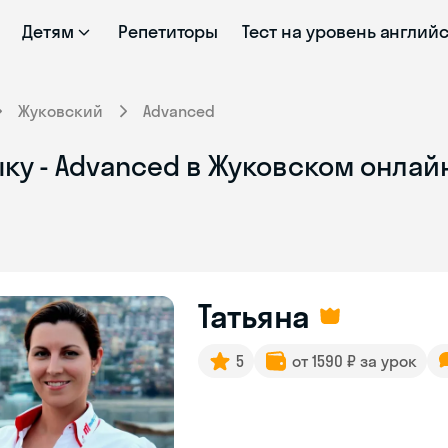
Детям
Репетиторы
Тест на уровень англий
Жуковский
Advanced
ку - Advanced в Жуковском онлай
Татьяна
5
от 1590 ₽ за урок