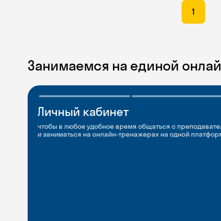
1
Занимаемся на единой онла
Личный кабинет
Мобильное
Разговорные клубы
приложение
и Talks
чтобы в любое удобное время общаться с преподавате
и заниматься на онлайн-тренажерах на одной платфор
чтобы заниматься и изучать новые слова где и когда у
Групповые занятия для разговорной практики и индив
с преподавателями со всего мира, чтобы общаться на