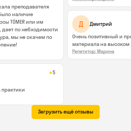
скала преподавателя
 было наличие
урсы TÖMER или им
Д
Дмитрий
Очень позитивный и пр
ура, мы не скачем по
материала на высоком у
 и терпение!
Репетитор: Марина
5
★
о практики
Загрузить ещё отзывы