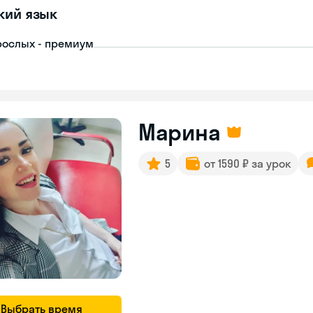
кий язык
рослых - премиум
Марина
5
от 1590 ₽ за урок
Выбрать время