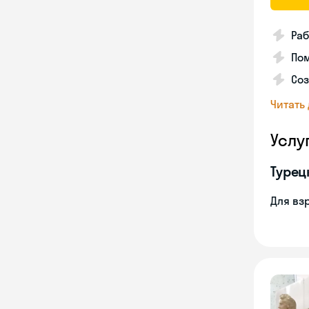
Раб
Пом
Соз
Читать
Услу
Турец
Для вз