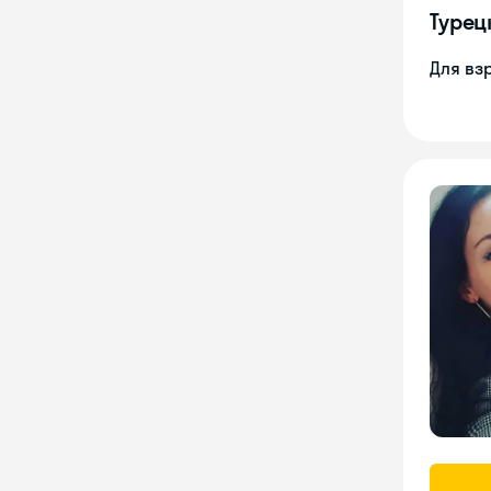
Турец
Для вз