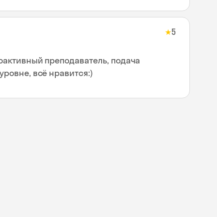
5
★
оактивный преподаватель, подача
ровне, всё нравится:)
Skyeng Chat
online