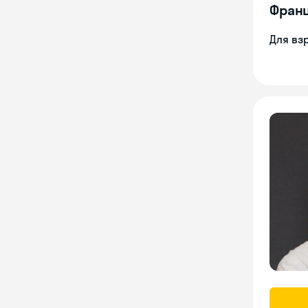
Франц
Для вз