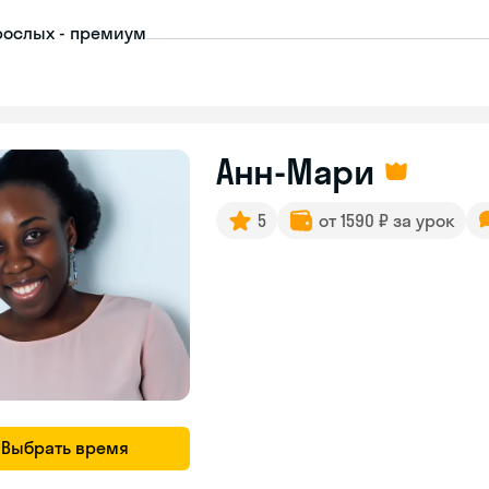
рослых - премиум
Анн-Мари
5
от 1590 ₽ за урок
Выбрать время