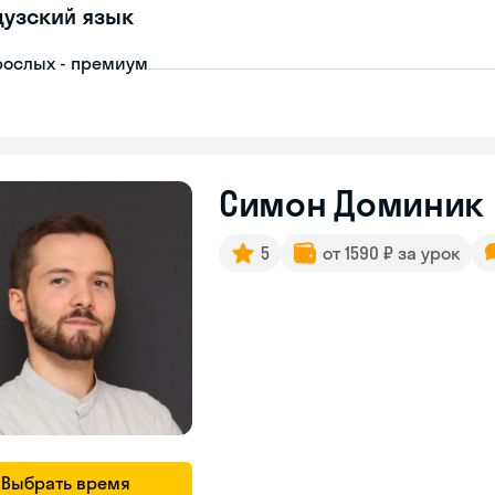
узский язык
рослых - премиум
Симон Доминик
5
от 1590 ₽ за урок
Выбрать время