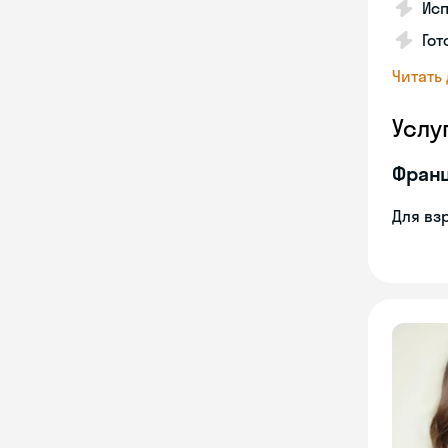
Ис
Гот
Читать
Услу
Франц
Для вз