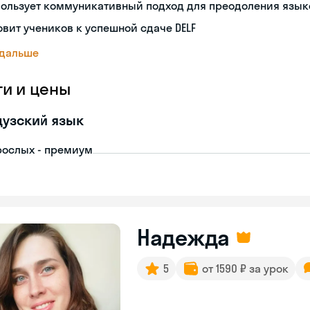
пользует коммуникативный подход для преодоления язык
овит учеников к успешной сдаче DELF
 дальше
ги и цены
узский язык
рослых - премиум
Надежда
5
от 1590 ₽ за урок