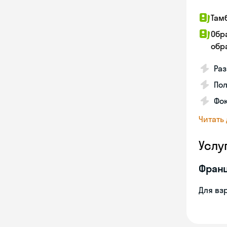
Там
Обр
обра
Ра
Пол
Фок
Читать
Услу
Франц
Для вз