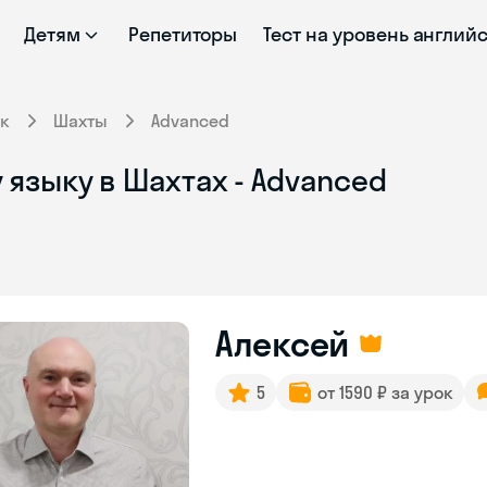
Детям
Репетиторы
Тест на уровень англий
к
Шахты
Advanced
языку в Шахтах - Advanced
Алексей
5
от 1590 ₽ за урок