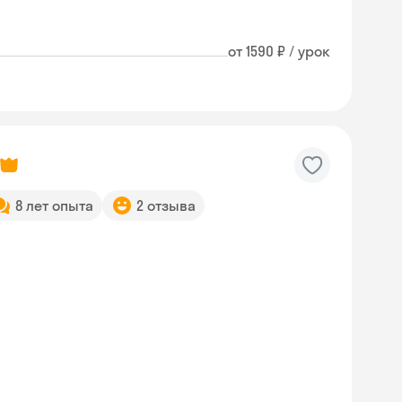
от 1590 ₽ / урок
8 лет опыта
2 отзыва
Skyeng Chat
online