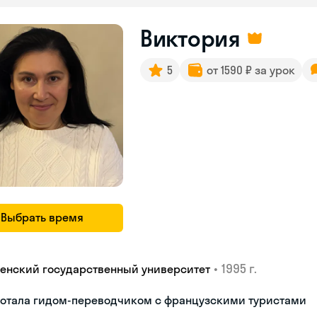
Виктория
5
от 1590 ₽ за урок
Выбрать время
•
1995 г.
енский государственный университет
ботала гидом-переводчиком с французскими туристами