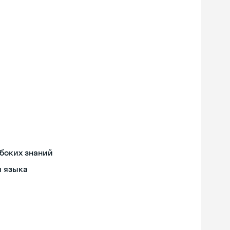
боких знаний
я языка