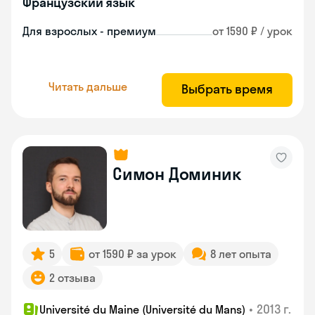
Французский язык
Для взрослых - премиум
от 1590 ₽ / урок
Читать дальше
Выбрать время
Симон Доминик
5
от 1590 ₽ за урок
8 лет опыта
2 отзыва
•
2013 г.
Université du Maine (Université du Mans)