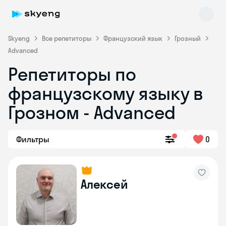
Skyeng
Все репетиторы
Французский язык
Грозный
Advanced
Репетиторы по
французскому языку в
Грозном - Advanced
Skyeng Chat
online
Фильтры
0
Алексей