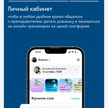
Личный кабинет
Мобильное
Разговорные клубы
приложение
и Talks
чтобы в любое удобное время общаться
с преподавателем, делать домашку и заниматься
чтобы заниматься и изучать новые слова где
Групповые занятия для разговорной практики
на онлайн-тренажерах на одной платформе
и когда удобно
и индивидуальные встречи с преподавателями
со всего мира, чтобы общаться на английском
свободно