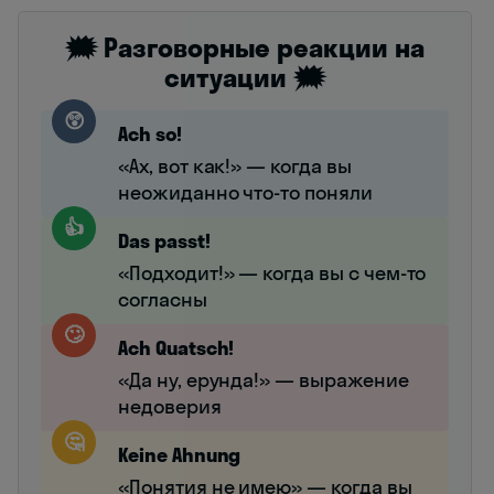
🗯️ Разговорные реакции на
ситуации 🗯️
😲
Ach so!
«Ах, вот как!» — когда вы
неожиданно что-то поняли
👍
Das passt!
«Подходит!» — когда вы с чем-то
согласны
🙄
Ach Quatsch!
«Да ну, ерунда!» — выражение
недоверия
🤔
Keine Ahnung
«Понятия не имею» — когда вы