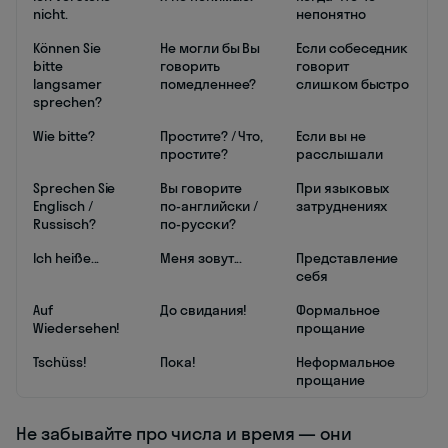
nicht.
непонятно
Können Sie
Не могли бы Вы
Если собеседник
bitte
говорить
говорит
langsamer
помедленнее?
слишком быстро
sprechen?
Wie bitte?
Простите? / Что,
Если вы не
простите?
расслышали
Sprechen Sie
Вы говорите
При языковых
Englisch /
по-английски /
затруднениях
Russisch?
по-русски?
Ich heiße...
Меня зовут...
Представление
себя
Auf
До свидания!
Формальное
Wiedersehen!
прощание
Tschüss!
Пока!
Неформальное
прощание
Не забывайте про числа и время — они