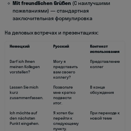
Mit freundlichen Grüßen
(С наилучшими
пожеланиями) — стандартная
заключительная формулировка
На деловых встречах и презентациях:
Немецкий
Русский
Контекст
использования
Darf ich Ihnen
Могу я
Представление
meinen Kollegen
представить
коллег
vorstellen?
вам своего
коллегу?
Lassen Sie mich
Позвольте
В конце
kurz
мне кратко
обсуждения
zusammenfassen.
подвести
итог.
Ich möchte auf
Я хотел бы
При переходе к
den nächsten
перейти к
новой теме
Punkt eingehen.
следующему
пункту.