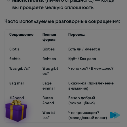
вы прощаете мелкую оплошность
Часто используемые разговорные сокращения:
Сокращение
Полная
Перевод
форма
Gibt's
Gibt es
Есть ли / Имеется
Geht's
Geht es
Идёт / Как дела
Was gibt's?
Was gibt
Что такое? / В чём дело?
es?
Sag mal
Sage
Скажи-ка (привлечение
einmal
внимания)
N'Abend
Guten
Вечер добрый
Abend
(сокращённо)
Was geht
Was ist
Что происходит?
ab?
los?
(молодёжный сленг)