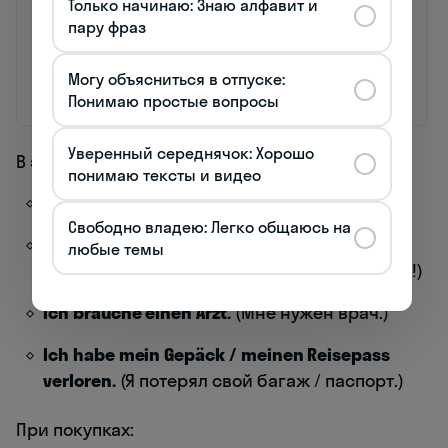
frei?
свободно?
или
Только начинаю: Знаю алфавит и
автобусе
пару фраз
An welcher
На какой
Для
Haltestelle
остановке мне
уточнения
Могу объясниться в отпуске:
muss ich
нужно выйти?
маршрута
Понимаю простые вопросы
aussteigen?
Уверенный середнячок: Хорошо
В экстренных ситуациях:
понимаю тексты и видео
Hilfe!
(Помогите!)
Свободно владею: Легко общаюсь на
Rufen Sie bitte einen Arzt / die Polizei!
любые темы
(Позвоните, пожалуйста, врачу / в полицию!)
Ich brauche einen Arzt.
(Мне нужен врач.)
Ich habe mein Gepäck / meinen Reisepass
verloren.
(Я потерял свой багаж / паспорт.)
При покупках: