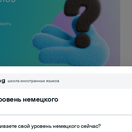
имать
школа иностранных языков
о этикета на
уровень немецкого
иваете свой уровень немецкого сейчас?