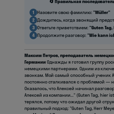
🔄 Правильная последователь
1
Назовите свою фамилию:
"Müller"
2
Дождитесь, когда звонящий предс
3
Ответьте приветствием:
"Guten Tag, 
4
Продолжите разговор:
"Wie kann ic
Максим Петров, преподаватель немецког
Германии
Однажды я готовил группу рос
немецкими партнерами. Одним из ключе
звонкам. Мой самый способный ученик А
постоянно сталкивался с проблемой — н
Оказалось, что Алексей начинал разговор
Алексей из компании..." (Guten Tag, hier is
терялся, потому что ожидал другой стру
правильный подход: "Guten Tag, Herr Meyer.