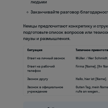
людьми
Заканчивайте разговор благодарно
Немцы предпочитают конкретику и струк
подготовьте список вопросов или тезисо
паузы и размышления.
Ситуация
Типичное приветст
Ответ на личный звонок
Müller. / Hier Schmidt.
Ответ на рабочий
Firma [Name], [Ihr Na
телефон
Звонок другу
Hallo, hier ist [Name].
Звонок в официальное
Guten Tag, mein Name 
учреждение
rufe an wegen...