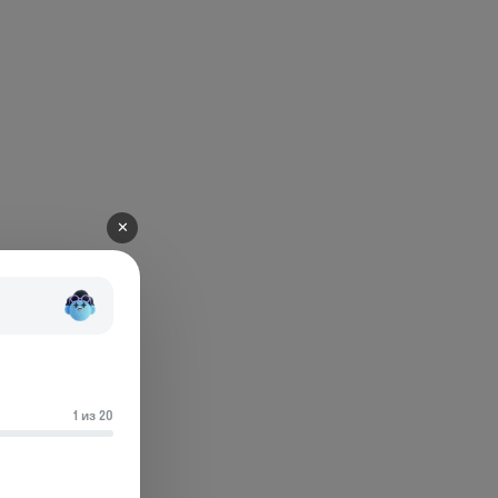
✕
1 из 20