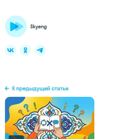
Skyeng
К предыдущей статье