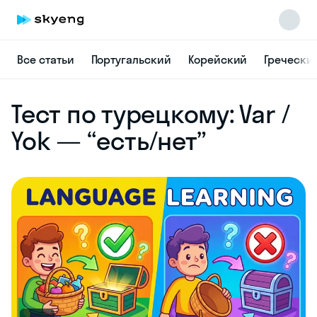
Все статьи
Португальский
Корейский
Гречески
Skyeng Chat
Тест по турецкому: Var /
online
Yok — “есть/нет”