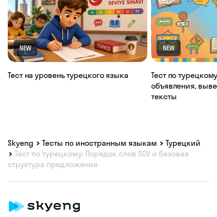
NEW
NEW
Тест на уровень турецкого языка
Тест по турецкому
объявления, выве
тексты
Skyeng
Тесты по иностранным языкам
Турецкий
Тест по турецкому: Порядок слов SOV и базовая
структура предложения