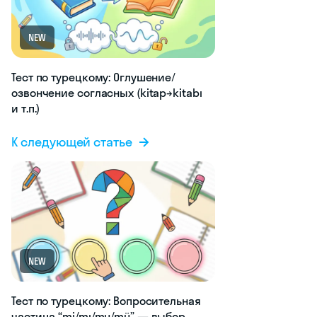
NEW
Тест по турецкому: Оглушение/
озвончение согласных (kitap→kitabı
и т.п.)
К следующей статье
NEW
Тест по турецкому: Вопросительная
частица “mi/mı/mu/mü” — выбор