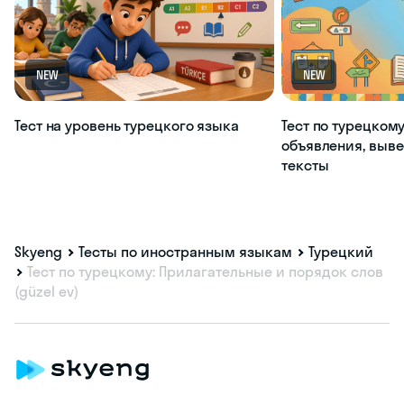
NEW
NEW
Тест на уровень турецкого языка
Тест по турецкому
объявления, выве
тексты
Skyeng
Тесты по иностранным языкам
Турецкий
Тест по турецкому: Прилагательные и порядок слов
(güzel ev)