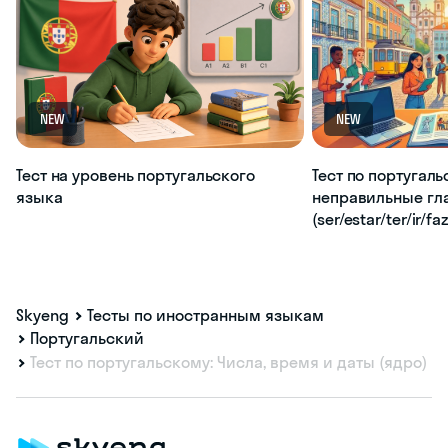
NEW
NEW
Тест на уровень португальского
Тест по португаль
языка
неправильные гл
(ser/estar/ter/ir/fa
Skyeng
Тесты по иностранным языкам
Португальский
Тест по португальскому: Числа, время и даты (ядро)