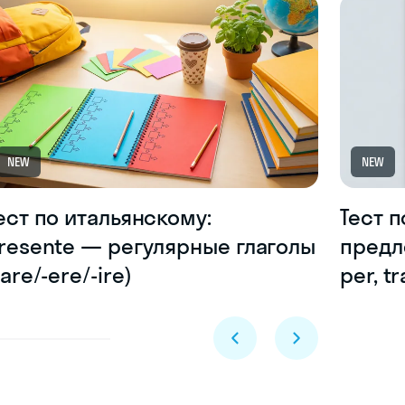
NEW
NEW
ест по итальянскому:
Тест 
resente — регулярные глаголы
предлог
-are/-ere/-ire)
per, tr
Skyeng Chat
online