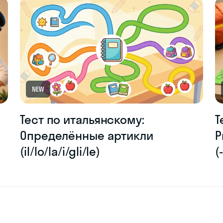
NEW
Тест по итальянскому:
Т
Определённые артикли
P
(il/lo/la/i/gli/le)
(