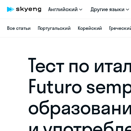
Английский
Другие языки
Все статьи
Португальский
Корейский
Гречески
Тест по ита
Futuro semp
образован
и употребл