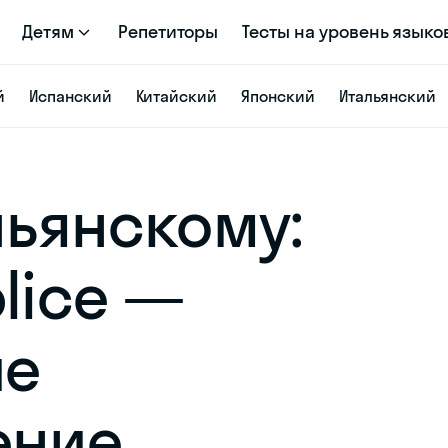
Детям
Репетиторы
Тесты на уровень языко
й
Испанский
Китайский
Японский
Итальянский
льянскому:
lice —
ие
ение