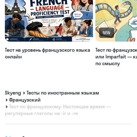
1.5K
NEW
Тест на уровень французского языка
Тест по французс
онлайн
или Imparfait — 
по смыслу
Skyeng
Тесты по иностранным языкам
Французский
Тест по французскому: Настоящее время —
регулярные глаголы на -ir и -re