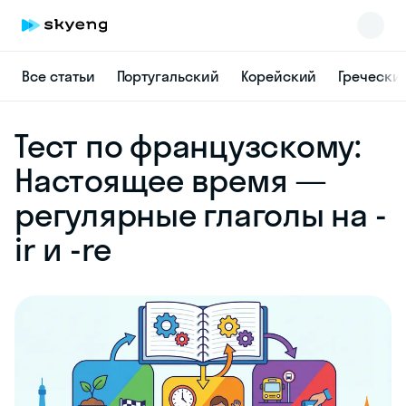
Все статьи
Португальский
Корейский
Гречески
Skyeng Chat
Тест по французскому:
online
Настоящее время —
регулярные глаголы на -
ir и -re