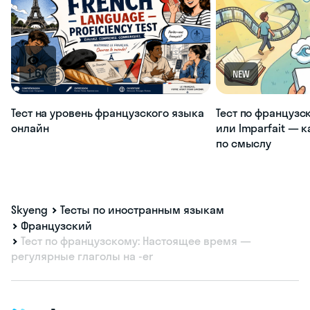
1.6K
NEW
Тест на уровень французского языка
Тест по французс
онлайн
или Imparfait — 
по смыслу
Skyeng
Тесты по иностранным языкам
Французский
Тест по французскому: Настоящее время —
регулярные глаголы на -er