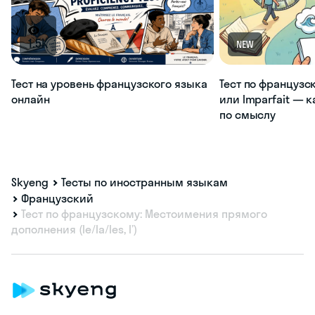
1.5K
NEW
Тест на уровень французского языка
Тест по французс
онлайн
или Imparfait — 
по смыслу
Skyeng
Тесты по иностранным языкам
Французский
Тест по французскому: Местоимения прямого
дополнения (le/la/les, l’)