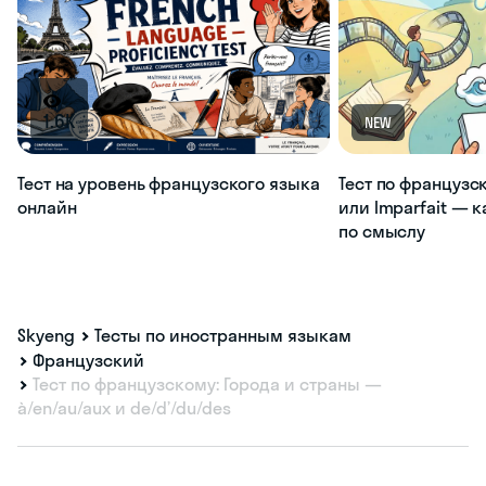
1.6K
NEW
Тест на уровень французского языка
Тест по французс
онлайн
или Imparfait — 
по смыслу
Skyeng
Тесты по иностранным языкам
Французский
Тест по французскому: Города и страны —
à/en/au/aux и de/d’/du/des