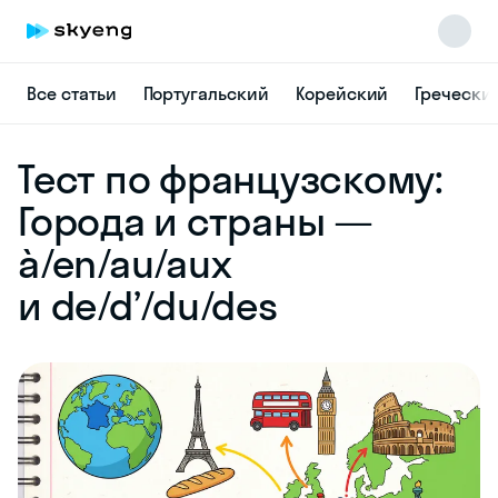
Все статьи
Португальский
Корейский
Гречески
Skyeng Chat
Тест по французскому:
online
Города и страны —
à/en/au/aux
и de/d’/du/des